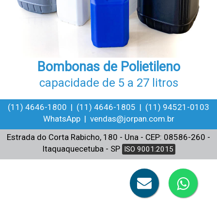
Bombonas de Polietileno
capacidade de 5 a 27 litros
(11) 4646-1800 | (11) 4646-1805 | (11) 94521-0103
WhatsApp | vendas@jorpan.com.br
Estrada do Corta Rabicho, 180 - Una - CEP: 08586-260 -
Itaquaquecetuba - SP
ISO 9001:2015