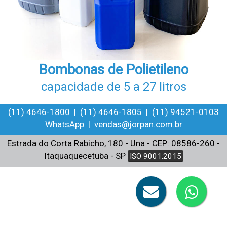
Bombonas de Polietileno
capacidade de 5 a 27 litros
(11) 4646-1800 | (11) 4646-1805 | (11) 94521-0103
WhatsApp | vendas@jorpan.com.br
Estrada do Corta Rabicho, 180 - Una - CEP: 08586-260 -
Itaquaquecetuba - SP
ISO 9001:2015